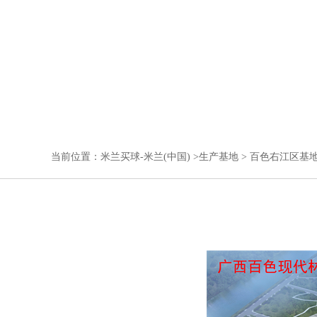
当前位置：
米兰买球-米兰(中国)
>
生产基地
>
百色右江区基