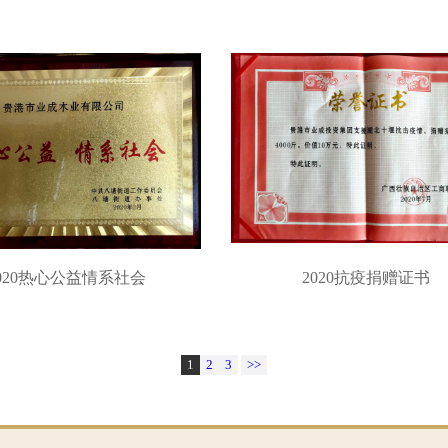
020热心公益情系社会
2020抗疫捐赠证书
1
2
3
>>